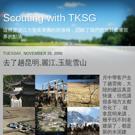
Scouting with TKSG
這裡是淡江大學童軍團的部落格，記錄了我們悠遊於童軍世
界的點滴
TUESDAY, NOVEMBER 28, 2006
去了趟昆明,麗江,玉龍雪山
月中帶客戶去
了趟雲南，大
陸的建設真是
快速，但也讓
很多地方太都
市化了， 就
拿昆明來講，
幾乎找不到老
建築了，都是
新的水泥建