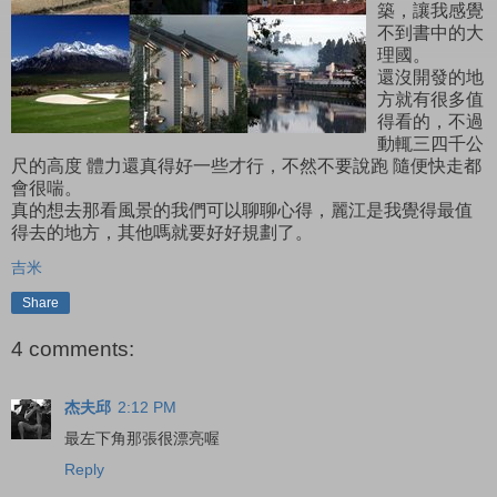
築，讓我感覺
不到書中的大
理國。
還沒開發的地
方就有很多值
得看的，不過
動輒三四千公
尺的高度 體力還真得好一些才行，不然不要說跑 隨便快走都
會很喘。
真的想去那看風景的我們可以聊聊心得，麗江是我覺得最值
得去的地方，其他嗎就要好好規劃了。
吉米
Share
4 comments:
杰夫邱
2:12 PM
最左下角那張很漂亮喔
Reply