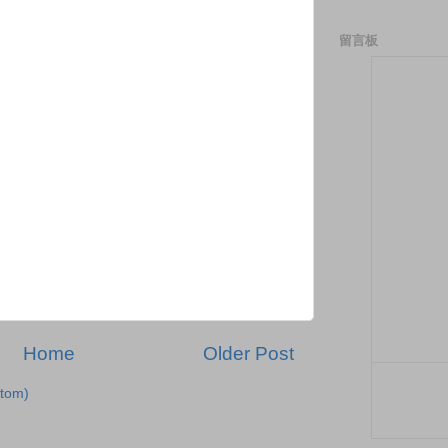
留言板
Home
Older Post
tom)