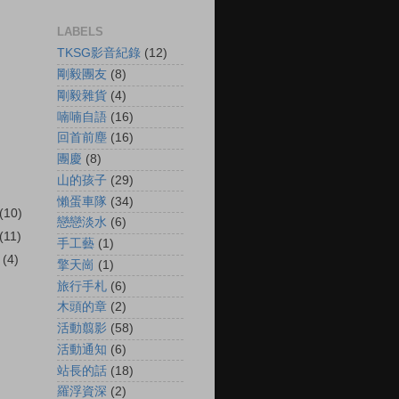
LABELS
TKSG影音紀錄
(12)
剛毅團友
(8)
剛毅雜貨
(4)
喃喃自語
(16)
回首前塵
(16)
團慶
(8)
山的孩子
(29)
懶蛋車隊
(34)
(10)
戀戀淡水
(6)
(11)
手工藝
(1)
r
(4)
擎天崗
(1)
旅行手札
(6)
木頭的章
(2)
活動翦影
(58)
活動通知
(6)
站長的話
(18)
羅浮資深
(2)