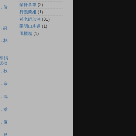
蘭軒童軍
(2)
C，价
行義蘭姐
(1)
郝老師加油
(31)
陽明山步道
(1)
C，詩
風櫃嘴
(1)
C，林
，明娟
祝福
C，秋
C，宗
C，鴻
C，孝
C，俊
C，昱