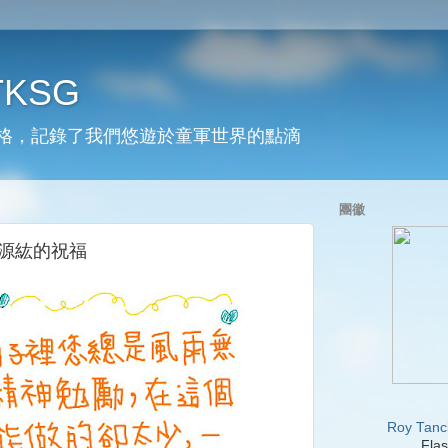
 TKSG
格，記錄了我們悠遊於童軍世界的點滴
團徽
與源紘的祝福
Roy Tanc
Flas