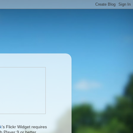
k
's Flickr Widget requires
h Player 9 or better.