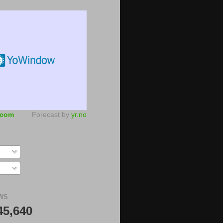
.com
Forecast by
yr.no
WS
45,640