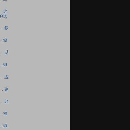
C，忠
的祝
， 銀
C，健
， 以
C，珮
， 孟
 ，建
， 啟
C，福
C，珮