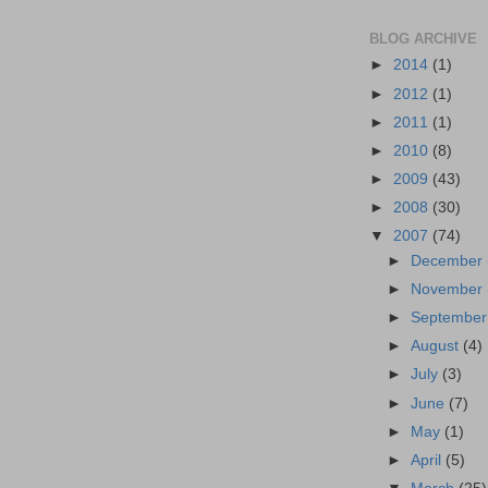
BLOG ARCHIVE
►
2014
(1)
►
2012
(1)
►
2011
(1)
►
2010
(8)
►
2009
(43)
►
2008
(30)
▼
2007
(74)
►
December
►
November
►
Septembe
►
August
(4)
►
July
(3)
►
June
(7)
►
May
(1)
►
April
(5)