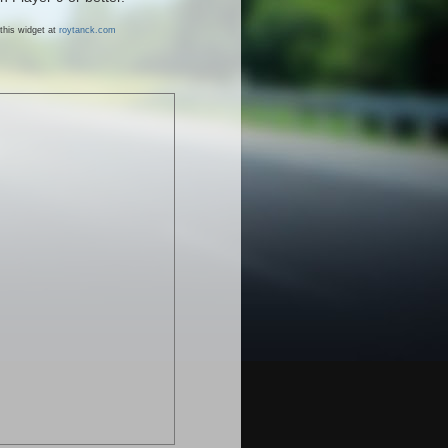
this widget at
roytanck.com