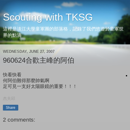
Scouting with TKSG
這裡是淡江大學童軍團的部落格，記錄了我們悠遊於童軍世
界的點滴
WEDNESDAY, JUNE 27, 2007
960624合歡主峰的阿伯
快看快看
何阿伯難得那麼帥氣啊
足可見一支好太陽眼鏡的重要！！！
杰夫邱
Share
2 comments: