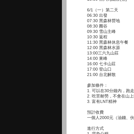
6/1（一）第二天
06:30 出發
07:30 黑森林營地
08:30 圈谷
09:30 雪山主峰
10:30 返程
11:30 黑森林休息午餐
12:00 黑森林水源
13:00三六九山莊
14:00 東峰
16:00 七卡山莊
17:00 登山口
21:00 台北解散
參加條件：
1. 可以在30分鐘內，跑
2. 吃苦耐勞，不會在山
3. 富有LNT精神
預計收費
一個人2000元（油錢、
進行方式
1. 背負公糧