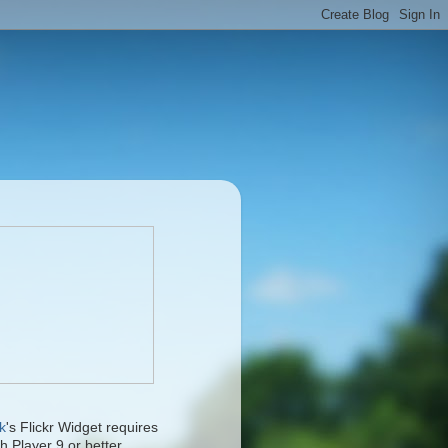
k
's Flickr Widget requires
h Player 9 or better.