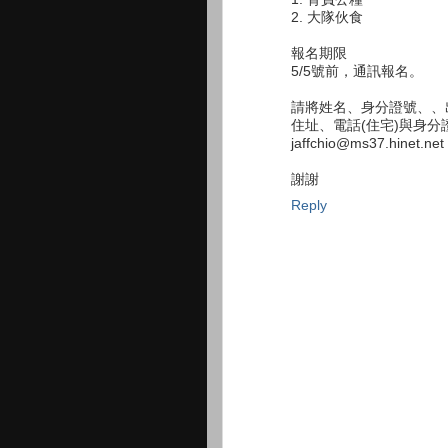
2. 大隊伙食
報名期限
5/5號前，通訊報名。
請將姓名、身分證號、、
住址、電話(住宅)與身分
jaffchio@ms37.hinet.net
謝謝
Reply