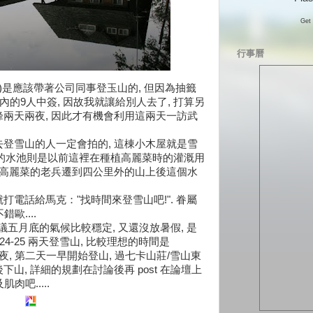
Get 
行事曆
13.)是應該帶著公司同事登玉山的, 但因為抽籤
內的9人中簽, 因故我就讓給別人去了, 打算另
兩天兩夜, 因此才有機會利用這兩天一訪武
雪山的人一定會拍的, 這棟小木屋就是雪
旁邊的水池則是以前這裡在種植高麗菜時的灌溉用
種高麗菜的老兵遷到四公里外的山上後這個水
話給馬克："找時間來登雪山吧!". 眷屬
歐....
議五月底的氣候比較穩定, 又還沒放暑假, 是
24-25 兩天登雪山, 比較理想的時間是
過夜, 第二天一早開始登山, 過七卡山莊/雪山東
頂後下山, 詳細的規劃在討論後再 post 在論壇上
肉吧.....