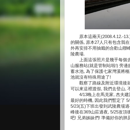
原本這兩天(2008.4.12.-
的關係, 原本27人只有包含我在
外再安排不用抽籤的合歡山聯峰
陵農場.
上面這張照片是幾乎每個去登
山服務站(就是管制站啦!) 
蓄水池, 為了保護七家灣溪將
池就沒有特殊用途了!
觀察了路線及附近環境後就打電
可以來這裡渡假, 我們去登山, 不錯
4/13晚上在馬克家, 杰夫建
最好的時機, 因此我們暫定了 5/
5/23(五)下班出發到武陵農場
峰後在369山莊過夜, 5/25攻
吧! 兄弟姊妹們! 準備好你的肺及肌