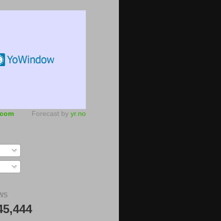
.com
Forecast by
yr.no
WS
45,444