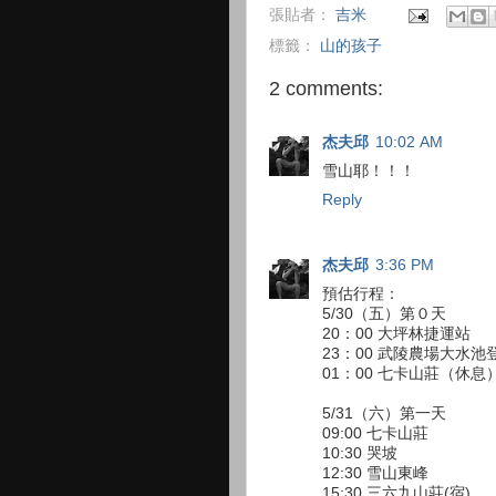
張貼者：
吉米
標籤：
山的孩子
2 comments:
杰夫邱
10:02 AM
雪山耶！！！
Reply
杰夫邱
3:36 PM
預估行程：
5/30（五）第０天
20：00 大坪林捷運站
23：00 武陵農場大水池
01：00 七卡山莊（休息
5/31（六）第一天
09:00 七卡山莊
10:30 哭坡
12:30 雪山東峰
15:30 三六九山莊(宿)