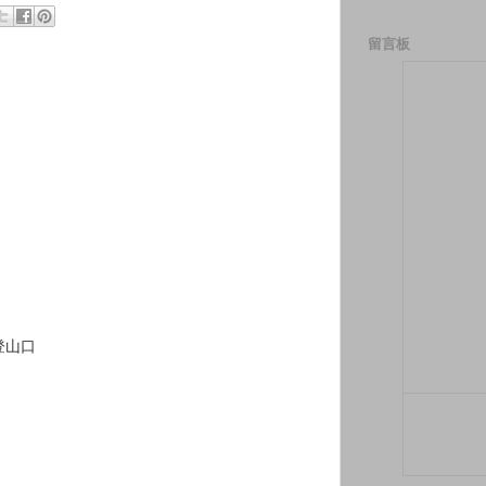
留言板
登山口
）