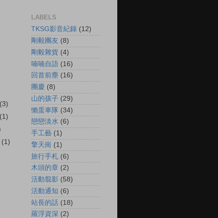
LABELS
TKSG影音紀錄
(12)
剛毅團友
(8)
剛毅雜貨
(4)
喃喃自語
(16)
回首前塵
(16)
團慶
(8)
山的孩子
(29)
(3)
懶蛋車隊
(34)
(1)
戀戀淡水
(6)
)
手工藝
(1)
r
(1)
擎天崗
(1)
旅行手札
(6)
木頭的章
(2)
活動翦影
(58)
活動通知
(6)
站長的話
(18)
羅浮資深
(2)