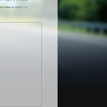
this widget at
roytanck.com