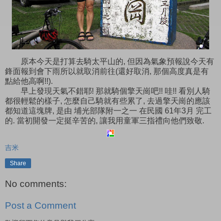
原本今天是打算去騎太平山的, 但因為氣象預報說今天有
鋒面報到會下雨所以就取消前往(還好取消, 那個高度真是有
點給他高啊!!).
早上發現天氣不錯耶! 那就騎個擎天崗吧!! 哇!! 看別人騎
都很輕鬆的樣子, 怎麼自己騎就有些累了, 去過擎天崗的應該
都知道這塊牌, 是由 埔光部隊附一之一 在民國 61年3月 完工
的. 當初開發一定挺辛苦的, 讓我用童軍三指禮向他們致敬.
吉米
Share
No comments:
Post a Comment