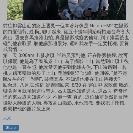
前往排雲山莊的路上遇見一位拿著好像是 Nicon FM2 在攝影
的白髮仙翁, 姓 阮, 聊了起來, 從五十幾年開始就拍遍台灣各大
高山, 還去喜馬拉雅山拍, 真是攝影成癡的仙翁, 到了排雲後也
碰到他在取景, 聽他講那邊景好, 還叫我左手一定要托穩, 要養
成習慣....
第二天 3:00am 出發攻頂, 半路又預到他, 正在路旁抽煙, 說可
以保暖, 他是為了看風景上山, 為了攝影上山, 當然到山頂上後
他也是一直在照, 他說當天他要到北峰去住, 下山時遇到一名
挑夫踏著穩重的步子上山, 問他到那? "北峰" 他回答, "是不是
阮先生的?", "對啊", 裝備真多, 不知道他要在玉山待幾天?
回台北, 八月底 海貍 從泰國回來, 8/30 在 穿山甲 家吃飯 喝酒,
聊著聊著就聊到這位奇人, 杰夫說他知道這人, 這杰夫 奇奇怪
怪的東西還真知道不少, 不過一查 真的, 這位仙翁竟然是台灣
攝影大師級的人物, 專攻高山攝影, 承他指教, 要我把手托穩,
趕緊把他的照片放上來.
吉米
Share