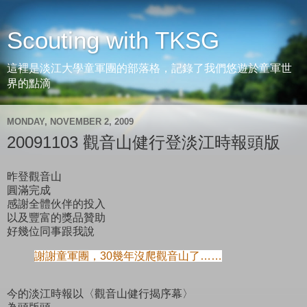
Scouting with TKSG
這裡是淡江大學童軍團的部落格，記錄了我們悠遊於童軍世
界的點滴
MONDAY, NOVEMBER 2, 2009
20091103 觀音山健行登淡江時報頭版
昨登觀音山
圓滿完成
感謝全體伙伴的投入
以及豐富的獎品贊助
好幾位同事跟我說
謝
謝童軍團，30幾年沒爬觀音山了……
今的淡江時報以〈觀音山健行揭序幕〉