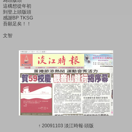
為頭版頭
這構想從年初
到登上頭版頭
感謝BP TKSG
吾願足矣！！
文智
↑ 20091103 淡江時報‧頭版